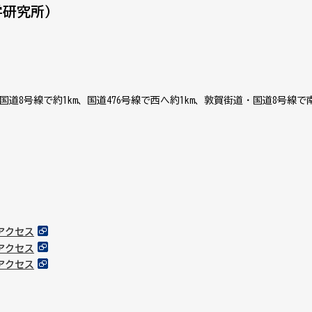
学研究所）
道8号線で約1km、国道476号線で西へ約1km、敦賀街道・国道8号線で
アクセス
アクセス
アクセス