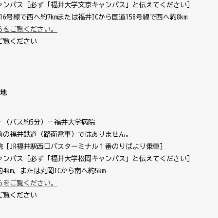
ャンパス［必ず「福井大学文京キャンパス」と伝えてください］
6号線で西へ約7kmまたは福井ICから国道158号線で西へ約8km
らをご覧ください。
ご覧ください
）
番地
－（バス約5分）－福井大学病院
前の福井鉄道（路面電車）ではありません。
院［JR福井駅西口バスターミナル１番のりばより乗車］
ャンパス［必ず「福井大学松岡キャンパス」と伝えてください］
4km、または丸岡ICから南へ約5km
らをご覧ください。
ご覧ください