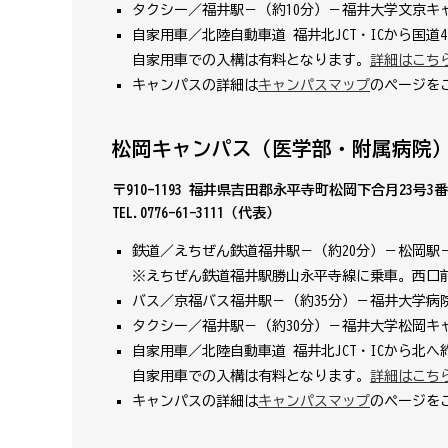
タクシー／福井駅－（約10分）－福井大学文京キ
自家用車／北陸自動車道 福井北JCT・ICから国道41
自家用車での入構は有料となります。
詳細はこち
キャンパスの詳細は
キャンパスマップ
のページを
松岡キャンパス（医学部・附属病院
〒910-1193 福井県吉田郡永平寺町松岡下合月23号3
TEL.0776-61-3111（代表）
鉄道／えちぜん鉄道福井駅－（約20分）－松岡駅
※えちぜん鉄道福井駅勝山永平寺線に乗車。西口
バス／京福バス福井駅－（約35分）－福井大学病
タクシー／福井駅－（約30分）－福井大学松岡キ
自家用車／北陸自動車道 福井北JCT・ICから北へ約
自家用車での入構は有料となります。
詳細はこち
キャンパスの詳細は
キャンパスマップ
のページを