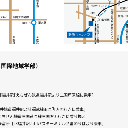
・国際地域学部）
西福井駅[えちぜん鉄道福井駅より三国芦原線に乗車]
井鉄道福井駅より福武線田原町方面行きに乗車]
ぜん鉄道三国芦原線三国方面行きに乗り換え
停留所［JR福井駅西口バスターミナル２番のりばより乗車］