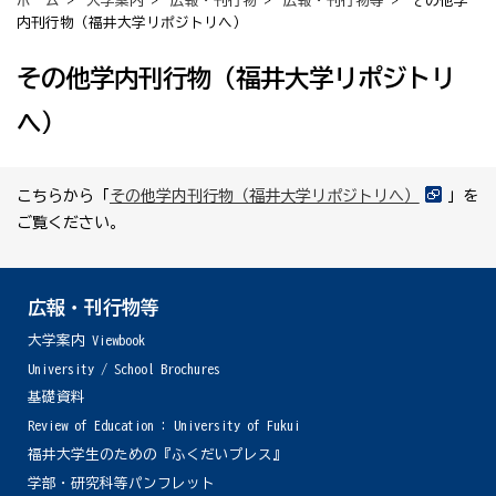
ホーム
>
大学案内
>
広報・刊行物
>
広報・刊行物等
> その他学
内刊行物（福井大学リポジトリへ）
その他学内刊行物（福井大学リポジトリ
へ）
こちらから「
その他学内刊行物（福井大学リポジトリへ）
」を
ご覧ください。
広報・刊行物等
大学案内 Viewbook
University / School Brochures
基礎資料
Review of Education : University of Fukui
福井大学生のための『ふくだいプレス』
学部・研究科等パンフレット