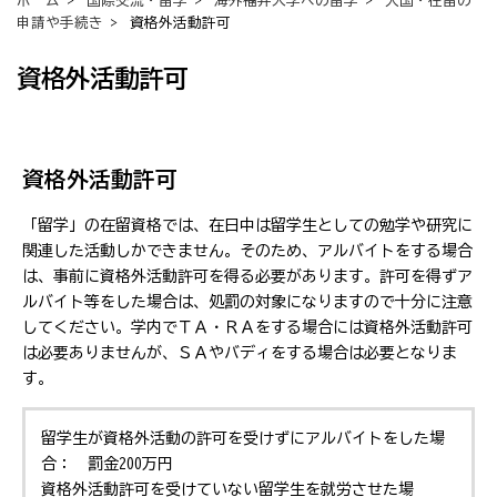
ホーム
>
国際交流・留学
>
海外→福井大学への留学
>
入国・在留の
申請や手続き
> 資格外活動許可
資格外活動許可
資格外活動許可
「留学」の在留資格では、在日中は留学生としての勉学や研究に
関連した活動しかできません。そのため、アルバイトをする場合
は、事前に資格外活動許可を得る必要があります。許可を得ずア
ルバイト等をした場合は、処罰の対象になりますので十分に注意
してください。学内でＴＡ・ＲＡをする場合には資格外活動許可
は必要ありませんが、ＳＡやバディをする場合は必要となりま
す。
留学生が資格外活動の許可を受けずにアルバイトをした場
合： 罰金200万円
資格外活動許可を受けていない留学生を就労させた場