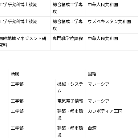
工学研究科博士後期
総合創成工学専
中華人民共和国
攻
工学研究科博士後期
総合創成工学専
ウズベキスタン共和国
攻
国際地域マネジメント研
専門職学位課程
中華人民共和国
究科
所属
国籍
工学部
機械・システ
マレーシア
ム
工学部
電気電子情報
マレーシア
工学部
建築・都市環
カンボディア王国
境
工学部
建築・都市環
台湾
境