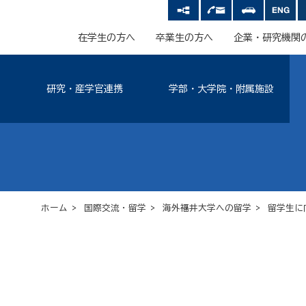
在学生の方へ
卒業生の方へ
企業・研究機関
研究・産学官連携
学部・大学院・附属施設
ホーム
>
国際交流・留学
>
海外→福井大学への留学
>
留学生に