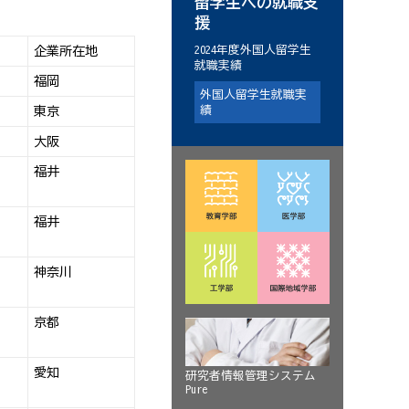
留学生への就職支
援
2024年度外国人留学生
企業所在地
就職実績
福岡
外国人留学生就職実
績
東京
大阪
福井
福井
神奈川
京都
愛知
研究者情報管理システム
Pure