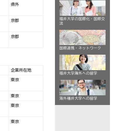
県外
福井大学の国際化・国際交
京都
流
京都
国際連携・ネットワーク
企業所在地
福井大学→海外への留学
東京
東京
海外→福井大学への留学
東京
東京