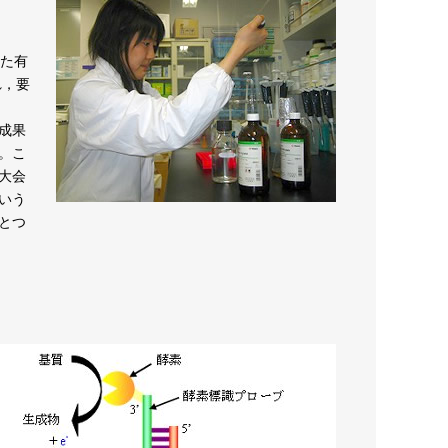
た有
れ，要
究成果
。こ
大会
いう
とつ