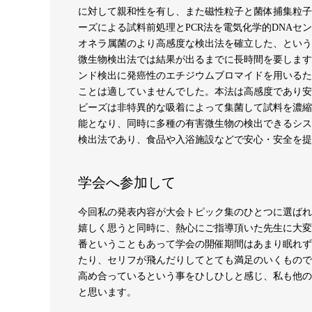
に対して親和性を有し、また磁性粒子と菌体捕集粒子
ーズによる試料前処理とPCR法を電気化学的DNA
オネラ属菌のより高感度な検出法を確立した、という
微生物検出法では結果が出るまでに長時間を要します
ンド検出に発癌性のエチジウムブロマイドを用いるた
ことは適していませんでした。本法は高感度であり安
ビーズは非特異的な吸着によって集菌して試料を濃縮
能となり、同時に多種の有害微生物の検出できるシス
検出法であり、食品や入浴施設などで安心・安全を提
学会へ参加して
今回私の発表内容が大会トピック集のひとつに選ばれ
嬉しく思うと同時に、熱心にご指導頂いた先生に大変
番ということもあって学会の開催期間はあまり眠れず
たり、セリフが飛んだりしてとても満足のいくもので
高め合っているという事をひしひしと感じ、私も他の
と思います。