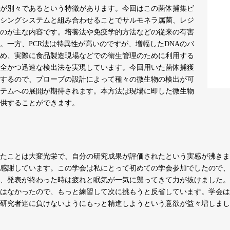
が別々であるという特徴があります。今回はこの菌体捕集ビ
センシングシステムと組み合わせることでサルモネラ属菌、レジ
のが主な内容です。培養法や免疫学的方法などの従来の有害
。一方、PCR法は特異性が高いのですが、増幅したDNAのバ
め、実際に食品製造現場などでの衛生管理のために利用する
全かつ迅速な検出法を実現しています。今回用いた菌体捕獲
するので、プローブの設計によって種々の微生物の検出が可
テムへの展開が期待されます。本方法は現場に即した微生物
供することができます。
たことは大変光栄で、自分の研究成果が評価されたという実感が沸きま
感謝しています。この学会は私にとって初めての学会参加でしたので、
、発表が終わった時は疲れと眠気が一気に襲ってきて力が抜けました。
はなかったので、もっと練習して次に挑もうと反省しています。学会は
研究者達に負けないようにもっと精進しようという意欲が益々増しまし