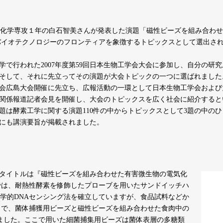
化学専攻１年の白石智美さんが発表した演題「磁性ビーズを組み合わせ
バイオテクノロジーのフロンティアを象徴するトピックスとして選出さ
学で行われた2007年度第59回日本生物工学会大会に参加し、自分の研
そして、それに先立ってその演題が大会トピックの一つに選ばれました
会広島大会開催に先立ち、広報活動の一環として日本生物工学会および
関係報道記者会見を開催し、大会のトピックスを広く社会に紹介すると
題は酵素工学に関する演題110件の中からトピックスとして3題の中のひ
にも講演要旨が掲載されました。
タイトルは『磁性ビーズを組み合わせた有害微生物の電気化
では、耐熱性酵素を修飾したプローブを用いたサンドイッチハ
学的DNAセンシング法を確立していますが、食品試料などか
こで、菌体捕獲用ビーズと磁性ビーズを組み合わせた食肉中の
ました。ここで用いた細菌捕集用ビーズは菌体表層の多糖類