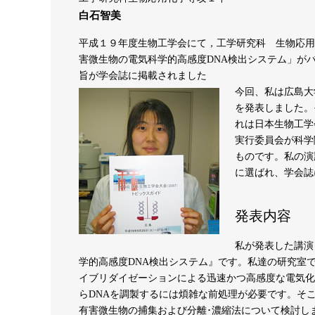
白石智美
平成１９年度生物工学会にて，工学研究科 生物応用
害微生物の電気科学的高感度DNA検出システム」が
旨が学会誌に掲載されました
今回、私は広島大
を発表しました。
れは日本生物工学
実行委員会が科学
ものです。私の演
に選ばれ、学会誌
発表内容
私が発表した講演
学的高感度DNA検出システム』です。私達の研究室
イブリダイゼーションによる迅速かつ高感度な電気化
らDNAを調製するには煩雑な前処理が必要です。そ
有害微生物の捕集および分離･濃縮法について検討し