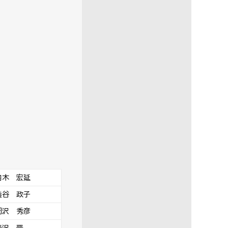
内木 宏延
澁谷 政子
岡沢 秀彦
米沢 晋