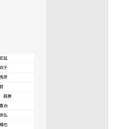
宏延
政子
秀彦
晋
 昌勝
重治
崇弘
暢也