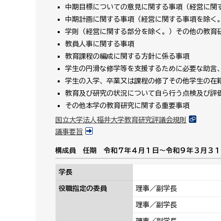
中期目標についての意見に関する事項（経営に関
中期計画に関する事項（経営に関する事項を除く
学則（経営に関する部分を除く。）その他の教育
教員人事に関する事項
教育課程の編成に関する方針に係る事項
学生の円滑な修学等を支援するために必要な助言
学生の入学、卒業又は課程の修了その他学生の在
教育及び研究の状況について自ら行う点検及び評
その他本学の教育研究に関する重要事項
国立大学法人福井大学教育研究評議会規則
議事要旨
構成員 任期 令和７年４月１日～令和９年３月３１
学長
役職指定の委員
理事／副学長
理事／副学長
理事／副学長