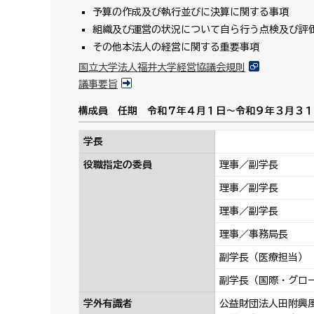
予算の作成及び執行並びに決算に関する事項
組織及び運営の状況について自ら行う点検及び評
その他本法人の経営に関する重要事項
国立大学法人福井大学経営協議会規則
議事要旨
構成員 任期 令和７年４月１日～令和９年３月３１
学長
役職指定の委員
理事／副学長
理事／副学長
理事／副学長
理事／事務局長
副学長（医療担当）
副学長（国際・グロ
学外有識者
公益財団法人田附興