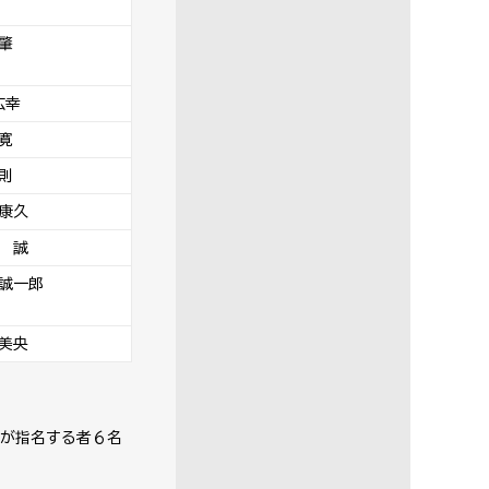
肇
広幸
寛
則
康久
 誠
誠一郎
美央
が指名する者６名