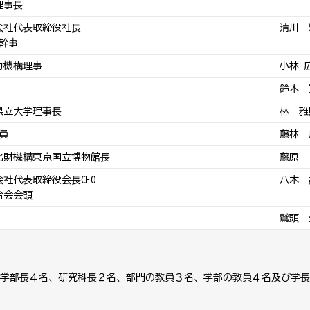
理事長
会社代表取締役社長
清川 
幹事
力機構理事
小林 
鈴木 
県立大学理事長
林 雅
員
藤林 
化財機構東京国立博物館長
藤原
社代表取締役会長CEO
八木 
合会会頭
鷲頭 
学部長４名、研究科長２名、部門の教員３名、学部の教員４名及び学長