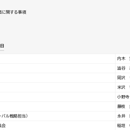
価に関する事項
日
内木 
澁谷 
岡沢 
米沢 
小野寺
藤枝 
ーバル戦略担当）
永井 
風会
稲垣 