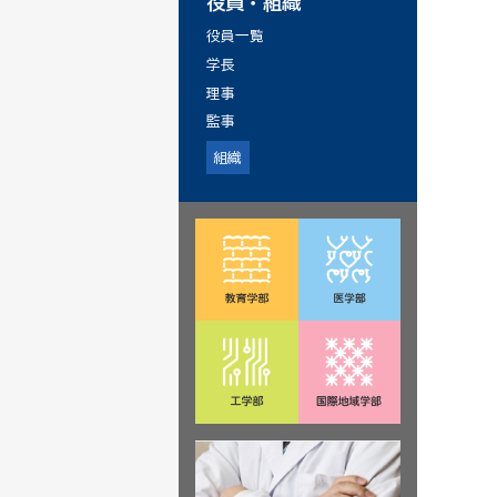
役員・組織
役員一覧
学長
理事
監事
組織