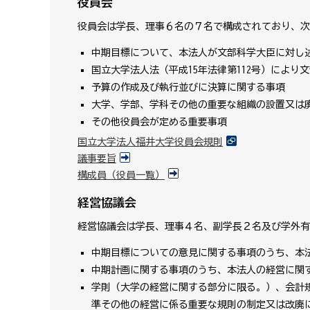
役員会
役員会は学長、理事６名の７名で構成されており、次
中期目標について、本法人が文部科学大臣に対し
国立大学法人法（平成15年法律第112号）によ
予算の作成及び執行並びに決算に関する事項
大学、学部、学科その他の重要な組織の設置又は
その他役員会が定める重要事項
国立大学法人福井大学役員会規則
議事要旨
構成員（役員一覧）
経営協議会
経営協議会は学長、理事４名、副学長２名及び学外有
中期目標についての意見に関する事項のうち、本
中期計画に関する事項のうち、本法人の経営に関
学則（大学の経営に関する部分に限る。）、会計
準その他の経営に係る重要な規則の制定又は改廃