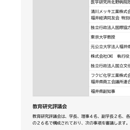
医学研究所北野病院
清川メッキ工業株式
福井経済同友会 特別
独立行政法人国際協
東京大学教授
元公立大学法人福井
株式会社CMI 執行役
独立行政法人国立文
フクビ化学工業株式会
福井県商工会議所連
福井県副知事
教育研究評議会
教育研究評議会は、学長、理事４名、副学長２名、各
の２６名で構成されており、次の事項を審議します。