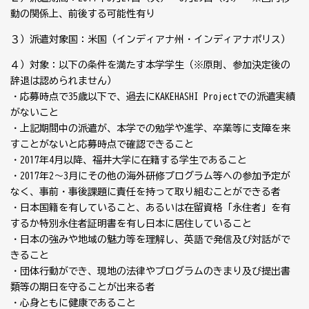
動の関係上、前後する可能性有り
３）派遣対象国：米国（インディアナ州・インディアナポリス）
４）対象：以下の条件を満たす本学学生（※原則、参加決定後の
辞退は認められません）
・応募時点で35歳以下で、過去にKAKEHASHI Projectでの派遣実績
がないこと
・上記期間中の派遣が、本学での勉学や進学、卒業等に支障を来
すことがないと応募時点で確認できること
・2017年4月以降、福井大学に在籍する学生であること
・2017年2～3月にその他の海外研修プログラム等への参加予定が
なく、事前・事後課題に責任を持って取り組むことができる者
・日本国籍を有していること、あるいは在留資格「永住者」を有
するか特別永住者証明書を有し日本に居住していること
・日本の強みや地域の魅力等を理解し、英語で発信及び対話がで
きること
・団体行動ができ、現地の法律やプログラムのきまり及び提出書
類等の期日を守ることが出来る者
・心身ともに健康であること