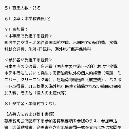
５）募集人数：23名
６）引率：本学教職員2名
７）参加費：
＜本事業で負担する経費＞
国内主要空港～北米往復国際航空賃、米国内での宿泊費、食費、
移動交通費、施設/拝観料、海外旅行傷害保険料
＜参加者が負担する経費＞
日本国内の交通費、宿泊費（国内主要空港1～2泊）および食費、
ホテル宿泊において発生する宿泊費以外の個人的経費（電話、ミ
ニバー、クリーニング等）、超過荷物輸送料（航空機）、パスポ
ート取得費、JICE提供の海外旅行保険で補償されない範囲の保険
加入料、その他（個人の土産代等）
８）奨学金・単位付与：なし
【応募方法および提出書類】
募集説明会で配布する参加者募集要項を参照のうえ、参加申込
書、志望動機書、企画書を含む応募書類一式を文京または松岡キ