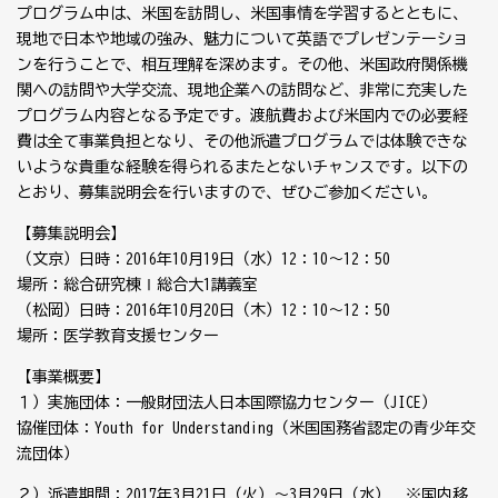
プログラム中は、米国を訪問し、米国事情を学習するとともに、
現地で日本や地域の強み、魅力について英語でプレゼンテーショ
ンを行うことで、相互理解を深めます。その他、米国政府関係機
関への訪問や大学交流、現地企業への訪問など、非常に充実した
プログラム内容となる予定です。渡航費および米国内での必要経
費は全て事業負担となり、その他派遣プログラムでは体験できな
いような貴重な経験を得られるまたとないチャンスです。以下の
とおり、募集説明会を行いますので、ぜひご参加ください。
【募集説明会】
（文京）日時：2016年10月19日（水）12：10～12：50
場所：総合研究棟Ⅰ総合大1講義室
（松岡）日時：2016年10月20日（木）12：10～12：50
場所：医学教育支援センター
【事業概要】
１）実施団体：一般財団法人日本国際協力センター（JICE）
協催団体：Youth for Understanding（米国国務省認定の青少年交
流団体）
２）派遣期間：2017年3月21日（火）～3月29日（水） ※国内移