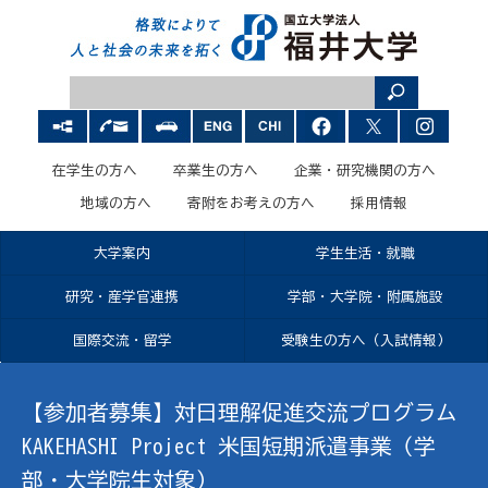
在学生の方へ
卒業生の方へ
企業・研究機関の方へ
地域の方へ
寄附をお考えの方へ
採用情報
大学案内
学生生活・就職
研究・産学官連携
学部・大学院・附属施設
国際交流・留学
受験生の方へ（入試情報）
【参加者募集】対日理解促進交流プログラム
KAKEHASHI Project 米国短期派遣事業（学
部・大学院生対象）