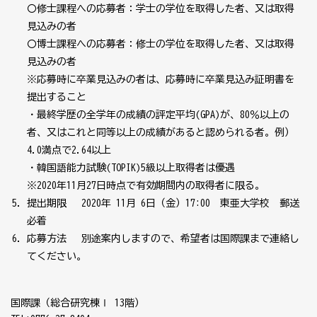
〇修士課程への応募者：学士の学位を取得した者、又は取得
見込みの者
〇博士課程への応募者：修士の学位を取得した者、又は取得
見込みの者
※応募時に卒業見込みの者は、応募時に卒業見込み証明書を
提出すること
・最終学歴の全学年の成績の評定平均(GPA)が、80％以上の
者、又はこれと同等以上の成績があると認められる者。例）
4.0満点で2.64以上
・韓国語能力試験(TOPIK)5級以上取得者は優遇
※2020年11月27日時点で有効期間内の取得者に限る。
提出期限 2020年 11月 6日（金）17:00 東亜大学校 郵送
必着
応募方法 別途案内しますので、希望者は国際課まで連絡し
てください。
国際課（総合研究棟Ⅰ 13階）