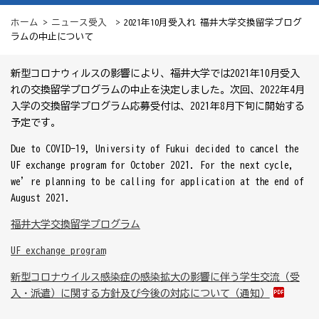
ホーム
>
ニュース
受入
> 2021年10月受入れ 福井大学交換留学プログ
ラムの中止について
新型コロナウィルスの影響により、福井大学では
2021
年
10
月受入
れの交換留学プログラムの中止を決定しました。次回、
2022
年
4
月
入学の交換留学プログラム応募受付は、
2021
年
8
月下旬に開始する
予定です。
Due to COVID-19, University of Fukui decided to cancel the
UF exchange program for October 2021. For the next cycle,
we’re planning to be calling for application at the end of
August 2021.
福井大学交換留学プログラム
UF exchange program
新型コロナウイルス感染症の感染拡大の影響に伴う学生交流（受
入・派遣）に関する方針及び今後の対応について（通知）