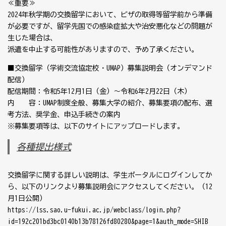
≪重要≫
2024年秋学期の交換留学において、ビザの取得等留学前から準備
が必要ですが、留学先国での感染症拡大や治安悪化などの問題が
生じた場合は、
派遣を中止する可能性がありますので、予め了承ください。
■交換留学（学術交流協定校・UMAP）募集説明会（オンデマンド
配信）
配信期間：令和5年12月1日（金）～令和6年2月22日（木）
内 容：UMAP制度全般、募集大学の紹介、募集要項の配布、選
考方法、奨学金、申込手続きの案内
※募集要項等は、以下のサイトにアップロードします。
各種提出様式
交換留学に関する詳しい説明は、学生ポータルにログインしてか
ら、以下のリンクより募集説明会にアクセスしてください。（12
月1日公開）
https://lss.sao.u-fukui.ac.jp/webclass/login.php?
id=192c201bd3bc0140b13b78126fd80280&page=1&auth_mode=SHIB