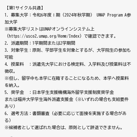
【第1サイクル共通】
1. 募集大学：令和6年度Ⅰ期（2024年秋学期） UMAP Program A参
加大学
※募集大学リストはUMAPオンラインシステム上
（https://usco2.umap.org/Home/Index）で確認できます。
2. 派遣期間：1学期間または2学期間
3. 対象学生：原則、学部学生を対象とするが、大学院生の参加も
可能
4. 授業料 ：派遣先大学における検定料、入学料及び授業料は不
徴収。
※但し、留学中も本学に在籍することになるため、本学へ授業料
を納入。
5. 奨学金 ：日本学生支援機構海外留学支援制度奨学金
または福井大学学生海外派遣支援金（※いずれの場合も支給要件
あり）
6. 選考方法：書類審査（必要に応じて面接を実施する場合があ
る）
※候補者として選ばれた場合は、原則として辞退できません。