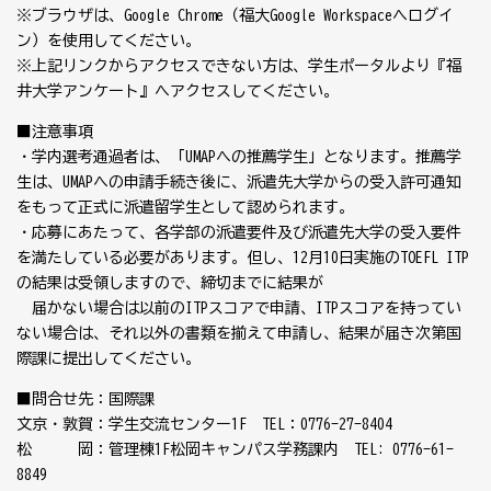
※ブラウザは、Google Chrome（福大Google Workspaceへログイ
ン）を使用してください。
※上記リンクからアクセスできない方は、学生ポータルより『福
井大学アンケート』へアクセスしてください。
■注意事項
・学内選考通過者は、「UMAPへの推薦学生」となります。推薦学
生は、UMAPへの申請手続き後に、派遣先大学からの受入許可通知
をもって正式に派遣留学生として認められます。
・応募にあたって、各学部の派遣要件及び派遣先大学の受入要件
を満たしている必要があります。但し、12月10日実施のTOEFL ITP
の結果は受領しますので、締切までに結果が
届かない場合は以前のITPスコアで申請、ITPスコアを持ってい
ない場合は、それ以外の書類を揃えて申請し、結果が届き次第国
際課に提出してください。
■問合せ先：国際課
文京・敦賀：学生交流センター1F TEL：0776-27-8404
松 岡：管理棟1F松岡キャンパス学務課内 TEL: 0776-61-
8849