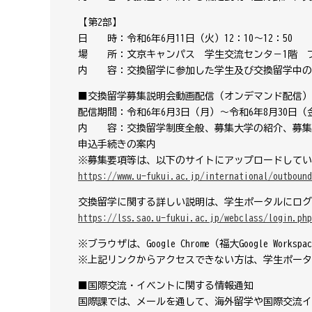
【第2部】
日 時：令和6年6月11日（火）12：10～12：50
場 所：文京キャンパス 学生交流センタ－1階 
内 容：交換留学に参加した学生及び交換留学中の
■交換留学募集説明会動画配信（オンデマンド配信）
配信期間：令和6年6月3日（月）～令和6年8月30日（
内 容：交換留学制度全般、募集大学の紹介、募集
申込手続きの案内
※募集要項等は、以下のサイトにアップロードしてい
https://www.u-fukui.ac.jp/international/outbound
交換留学に関する詳しい説明は、学生ポータルにログ
https://lss.sao.u-fukui.ac.jp/webclass/login.php
※ブラウザは、
Google Chrome
（福大
Google Workspac
※上記リンクからアクセスできない方は、学生ポータ
■国際交流・イベントに関する情報通知
国際課では、メールを通して、海外留学や国際交流イ