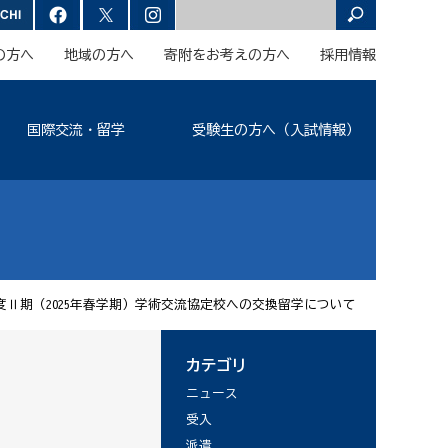
の方へ
地域の方へ
寄附をお考えの方へ
採用情報
国際交流・留学
受験生の方へ（入試情報）
年度Ⅱ期（2025年春学期）学術交流協定校への交換留学について
カテゴリ
ニュース
受入
派遣