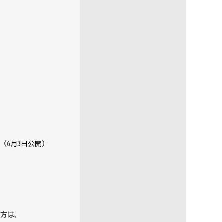
（
6
月
3
日公開）
方は、