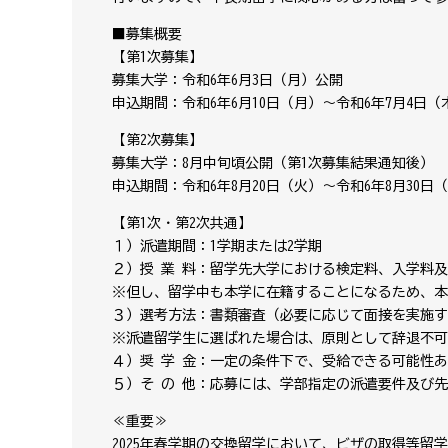
■募集概要
【第1次募集】
募集大学：令和6年6月3日（月）公開
申込期間：令和6年6月10日（月）～令和6年7月4日（木
【第2次募集】
募集大学：8月中旬頃公開（第1次募集結果通知後）
申込期間：令和6年8月20日（火）～令和6年8月30日（
【第1次・第2次共通】
１）派遣期間：1学期または2学期
２）授 業 料：留学先大学における検定料、入学料
※但し、留学中も本学に在籍することになるため、本
３）選考方法：書類審査（必要に応じて面接を実施す
※派遣留学生に選ばれた場合は、原則として辞退不可
４）奨 学 金：一定の条件下で、受給できる可能性
５）そ の 他：応募には、学部指定の派遣要件及び
≪重要≫
2025年春学期の交換留学において、ビザの取得等