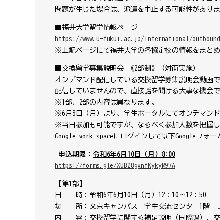
問題が生じた場合は、派遣を中止する可能性がありま
■福井大学留学情報ページ
https://www.u-fukui.ac.jp/international/outbound
※上記ページにて福井大学の各協定校の情報をまとめ
■交換留学募集説明会 《2部制》（対面実施）
オンデマンド配信している交換留学募集説明会動画で
配信していませんので、直接話を聞ける大事な機会で
※1部、2部の内容は異なります。
※6月3日（月）より、学生ポータルにてオンデマン
※当日参加も可能ですが、なるべく参加人数を把握し
Google work spaceにログインして以下
Google
フォー
申込期限：
令和
6
年
6
月
10
日（月）
8:00
https://forms.gle/XUB28gxnfKykyM97A
【第1部】
日 時：令和6年6月10日（月）12：10～12：50
場 所：文京キャンパス 学生交流センタ－1階 
内 容：交換留学に関する補足説明（国際課）、交