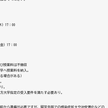
）17：00
金）17：00
及び授業料は不徴収
学へ授業料を納入。
る場合がある）
。
あり。
先方大学指定の受入要件を満たす必要あり。
留学前から準備が必要ですが、留学先国での感染症拡大や治安悪化などの