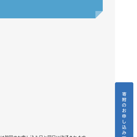
寄
附
の
お
申
し
込
み