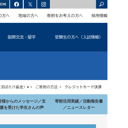
の方へ
地域の方へ
寄附をお考えの方へ
採用情報
国際交流・留学
受験生の方へ（入試情報）
羽ばたけ基金）®
>
ご寄附の方法
> クレジットカード決済
皆様からのメッセージ／支
寄附活用実績／活動報告書
援を受けた学生さんの声
／ニュースレター