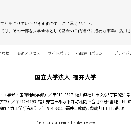
にて活用させていただきますので、ご了承ください。
いては、その一部を大学全体として基金の目的達成に必要な事業に活用
合わせ
交通アクセス
サイトポリシー・SNS運用ポリシー
プライバ
国立大学法人 福井大学
部・国際地域学部）／〒910-8507 福井県福井市文京3丁目9番1号 TEL.
）／〒910-1193 福井県吉田郡永平寺町松岡下合月23号3番地 TEL.0776
力工学研究所）／〒914-0055 福井県敦賀市鉄輪町1丁目3番33号 TEL.0
(C)UNIVERSITY OF FUKUI.All rights reserved.