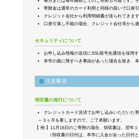
毎月または毎年継続してのご寄附も可能です。
寄附金は通常のカード利用と同様の扱いで口座
クレジット会社から利用明細書が送られてきま
口座引落し不能の場合、クレジット会社等から
セキュリティについて
お申し込み情報の送信にSSL暗号化通信を採用
本学の責に帰すべき事由があった場合を除き、
注意事項
領収書の発行について
クレジットカード決済でお申し込みいただいた
～３ヶ月を要しますので、ご了承願います。
【 例 】11月16日のご寄附の場合、領収書は、翌年
（領収書の日付は、本学に入金があった日付とな