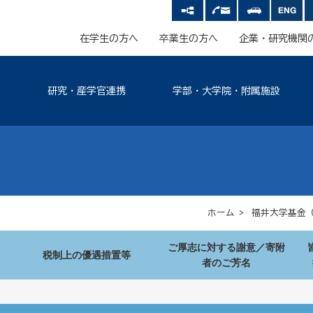
在学生の方へ
卒業生の方へ
企業・研究機関
研究・産学官連携
学部・大学院・附属施設
ホーム
>
福井大学基金（
ご厚志に対する謝意／寄附
税制上の優遇措置等
者のご芳名