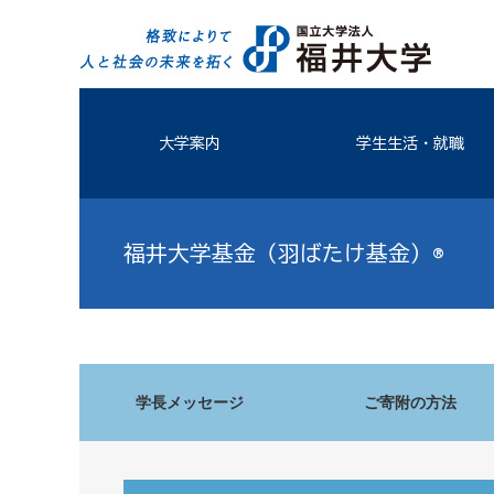
大学案内
学生生活・就職
福井大学基金（羽ばたけ基金）®
学長メッセージ
ご寄附の方法