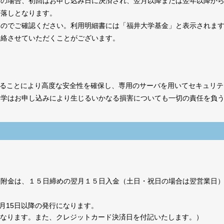
その場合、初回はお申し込み日に決済され、翌月以降または翌年以降か
引落しとなります。
すのでご確認ください。利用明細書には「福井大学基金」と表示されま
連絡させていただくことがございます。
することにより高度な安全性を確保し、専用のサーバを用いてセキュリ
本学はお申し込みにより生じるいかなる損害についても一切の責任を負
寄附金は、１５日締めの翌月１５日入金（土日・祝日の場合は翌営業日
１月15日以降の発行になります。
ります。また、クレジットカード決済日を付記いたします。）