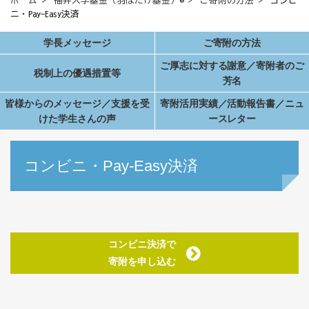
ホーム
>
福井大学基金（羽ばたけ基金）®
>
ご寄附の方法
> コンビ
ニ・Pay-Easy決済
学長メッセージ
ご寄附の方法
ご厚志に対する謝意／寄附者のご
税制上の優遇措置等
芳名
皆様からのメッセージ／支援を受
寄附活用実績／活動報告書／ニュ
けた学生さんの声
ースレター
コンビニ・Pay-Easy決済
コンビニ決済で
寄附を申し込む