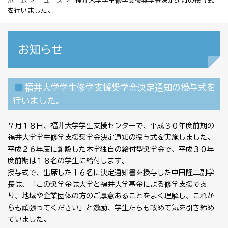
ホーム
>
ニュース
> 福井大学学生修学支援奨学金決定通知の授与式
を行いました。
お知らせ
福井大学学生修学支援奨学金決定通知の授与式を
行いました。
７月１８日、福井大学学生支援センターで、平成３０年度前期の
福井大学学生修学支援奨学金決定通知の授与式を実施しました。
平成２６年度に創設した本学独自の給付型奨学金で、平成３０年
度前期は１８名の学生に給付します。
授与式で、出席した１６名に決定通知書を授与した中田隆二副学
長は、「この奨学金は大学と福井大学基金による修学支援であ
り、地域や企業団体の方のご厚意あることをよく理解し、これか
らも頑張ってください」と激励、学生たちも改めて気を引き締め
ていました。