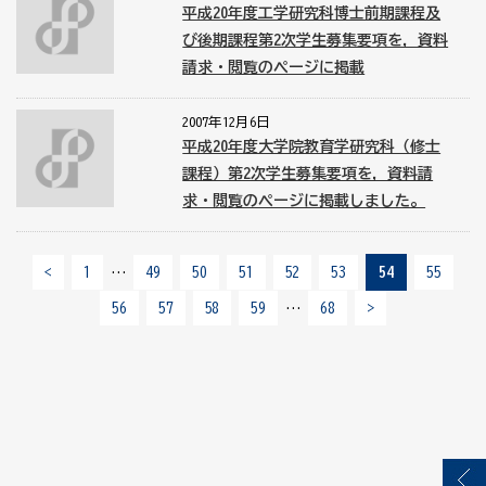
平成20年度工学研究科博士前期課程及
び後期課程第2次学生募集要項を，資料
請求・閲覧のページに掲載
2007年12月6日
平成20年度大学院教育学研究科（修士
課程）第2次学生募集要項を，資料請
求・閲覧のページに掲載しました。
<
1
…
49
50
51
52
53
54
55
56
57
58
59
…
68
>