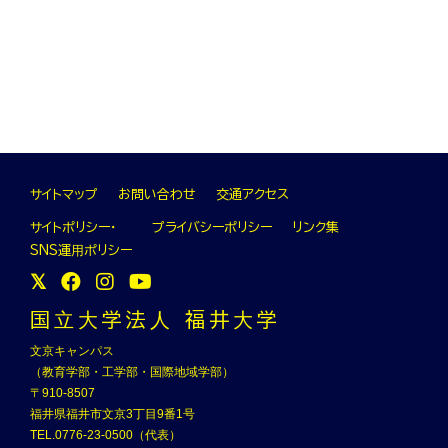
サイトマップ
お問い合わせ
交通アクセス
サイトポリシー・
プライバシーポリシー
リンク集
SNS運⽤ポリシー
国⽴⼤学法⼈ 福井⼤学
文京キャンパス
（教育学部・工学部・国際地域学部）
〒910-8507
福井県福井市文京3丁目9番1号
TEL.0776-23-0500（代表）