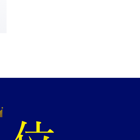
2.95
2.88
2.96
2.89
2.94
2.80
2.94
2.84
3.05
2.91
0
2.0
2.5
3.0
3.5
（
4
段階評
価
）