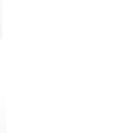
10.5%
1%
4.2%
3.05
2.99
2.98
2.84
2.96
2.88
2.93
2.78