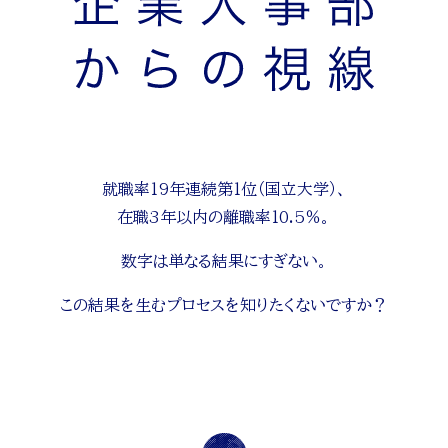
就職率19年連続第1位（国立大学）、
在職3年以内の離職率10.5％。
数字は単なる結果にすぎない。
この結果を生むプロセスを知りたくないですか？
研究者
学びの選択
就職率