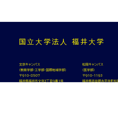
国⽴⼤学法⼈ 福井⼤学
文京キャンパス
松岡キャンパス
（教育学部・工学部・国際地域学部）
（医学部）
〒910-8507
〒910-1193
福井県福井市文京3丁目9番1号
福井県吉田郡永平寺町松
TEL.0776-23-0500（代表）
TEL.0776-61-3111（