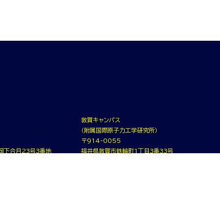
敦賀キャンパス
（附属国際原子力工学研究所）
〒914-0055
岡下合月23号3番地
福井県敦賀市鉄輪町1丁目3番33号
代表）
TEL.0770-25-0021（代表）