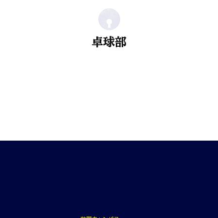
卓球部
研究者
学びの選択
就職率