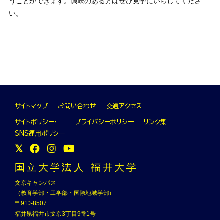
うことができます。興味のある方はぜひ見学にいらしてくださ
い。
サイトマップ
お問い合わせ
交通アクセス
サイトポリシー・
プライバシーポリシー
リンク集
SNS運⽤ポリシー
国⽴⼤学法⼈ 福井⼤学
文京キャンパス
（教育学部・工学部・国際地域学部）
〒910-8507
福井県福井市文京3丁目9番1号