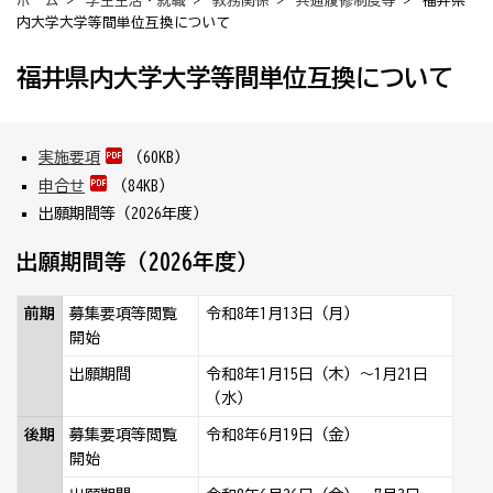
ホーム
>
学生生活・就職
>
教務関係
>
共通履修制度等
> 福井県
内大学大学等間単位互換について
福井県内大学大学等間単位互換について
実施要項
（60KB）
申合せ
（84KB）
出願期間等（2026年度）
出願期間等（2026年度）
前期
募集要項等閲覧
令和8年1月13日（月）
開始
出願期間
令和8年1月15日（木）～1月21日
（水）
後期
募集要項等閲覧
令和8年6月19日（金）
開始