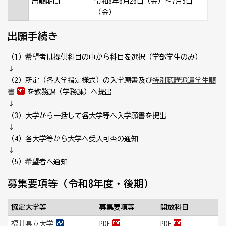
出願期間
令和8年6月26日（金）～7月3日
（金）
出願手続き
（1）希望者は提供科目の中から科目を選択（学部学生のみ）
↓
（2）所定（各大学指定様式）の入学願書及び
特別聴講派遣学生願
書
を教務課（学務課）へ提出
↓
（3）大学から一括して各大学等へ入学願書を提出
↓
（4）各大学等から大学へ受入可否の通知
↓
（5）希望者へ通知
募集要項等（令和8年度・後期）
協定大学等
募集要項等
開放科目
福井県立大学
PDF
PDF