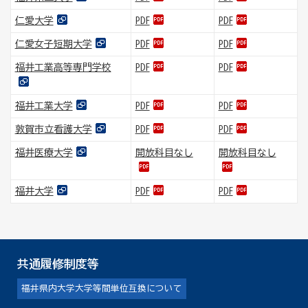
仁愛大学
PDF
PDF
仁愛女子短期大学
PDF
PDF
福井工業高等専門学校
PDF
PDF
福井工業大学
PDF
PDF
敦賀市立看護大学
PDF
PDF
福井医療大学
開放科目なし
開放科目なし
福井大学
PDF
PDF
共通履修制度等
福井県内大学大学等間単位互換について