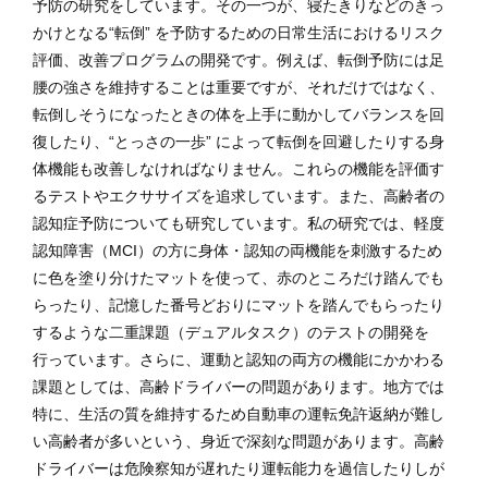
予防の研究をしています。その一つが、寝たきりなどのきっ
かけとなる“転倒” を予防するための日常生活におけるリスク
評価、改善プログラムの開発です。例えば、転倒予防には足
腰の強さを維持することは重要ですが、それだけではなく、
転倒しそうになったときの体を上手に動かしてバランスを回
復したり、“とっさの一歩” によって転倒を回避したりする身
体機能も改善しなければなりません。これらの機能を評価す
るテストやエクササイズを追求しています。また、高齢者の
認知症予防についても研究しています。私の研究では、軽度
認知障害（MCI）の方に身体・認知の両機能を刺激するため
に色を塗り分けたマットを使って、赤のところだけ踏んでも
らったり、記憶した番号どおりにマットを踏んでもらったり
するような二重課題（デュアルタスク）のテストの開発を
行っています。さらに、運動と認知の両方の機能にかかわる
課題としては、高齢ドライバーの問題があります。地方では
特に、生活の質を維持するため自動車の運転免許返納が難し
い高齢者が多いという、身近で深刻な問題があります。高齢
ドライバーは危険察知が遅れたり運転能力を過信したりしが