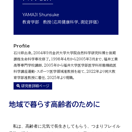
YAMAJI Shunsuke
教育学部 教授（応用健康科学、測定評価）
Profile
石川県出身。2004年9月金沢大学大学院自然科学研究科博士後期
課程生命科学専攻修了。1998年4月から2005年3月まで、福井工業
高等専門学校講師、2005年から福井大学医学部医学科形態機能医
科学講座運動・スポーツ医学領域准教授を経て、2022年より同大教
育学部准教授に着任、2025年より現職。
研究者詳細ページ
地域で暮らす高齢者のために
私は、高齢者に元気で長生きしてもらう、つまりフレイル