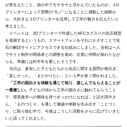
が芽生えたこと。頭の中でモヤモヤと浮かんでいたものが、３D
プリンターによって実際の“モノ” になることに感動した経験か
ら、大好きな３Dプリンターを活用して工学の魅力を伝えたいと
考えました。
イベントは、3Dプリンターで作成したNFCタグ入りの化石模型
を発掘するというもの。スマートフォンをそれにかざすことで化
石の解説サイトにアクセスできる仕組みにしました。当初は一人
でサイト制作や関係者との調整を進め、次第に仲間が加わりなが
らも、準備には約半年を要したそうです。
当日は、参加した子どもたちから化石に関する質問が相次ぎ、
「楽しかった」「またやりたい」という声が多く聞かれました。
「工学の面白さを体験を通じて知り、楽しんでもらえることが
一番嬉しい。
子どもの頃から工学の面白さに触れてもらうこと
で、理系進学への興味を持つきっかけになれば」と話す田中さ
ん。「ものづくり」を通して価値や体験を生み出す「ことづく
り」に取り組む中で、今後はこうした活動をさらに広げていきた
いと語ってくれました。