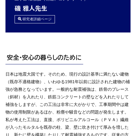
磯 雅人先生
研究者詳細ページ
安全・安心の暮らしのために
日本は地震大国です。そのため、現行の設計基準に満たない建物
（既存不適格建物）、いわゆる1981年以前に設計された建物の補
強が急務となっています。一般的な耐震補強は、鉄骨のブレース
（斜材）を入れたり、鉄筋コンクリートの壁などを入れたりして
補強をしますが、この工法は非常に大がかりで、工事期間中は建
物の使用制限があるほか、粉塵や騒音などの問題が発生します。
私が考えた工法は、直接、ポリビニルアルコール（ＰＶＡ）繊維
が入ったモルタルを既存の柱、梁、壁に吹き付けて厚みを増した
り、新たに壁を構築したりして耐震補強するものです。従来の方