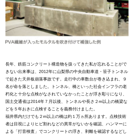
長年、鉄筋コンクリート構造物を扱ってきた私が忘れることがで
きない出来事は、2012年に山梨県の中央自動車道・笹子トンネル
で起きた天井板崩落事故です。走行中の車数台が巻き込まれ、９
名が命を落としました。トンネル、橋といった社会インフラの老
朽化と十分な点検がなされていなかったことが浮き彫りになり、
国土交通省は2014年７月以後、トンネルや長さ２m以上の橋梁な
どを５年おきに点検することを義務付けました。
福井県内だけでも２m以上の橋は約１万ヵ所あります。点検技術
者は目視によりヒビ割れなどの異常がないかを確認、ハンマーに
よる「打音検査」でコンクリートの浮き、剥離を確認するなどし