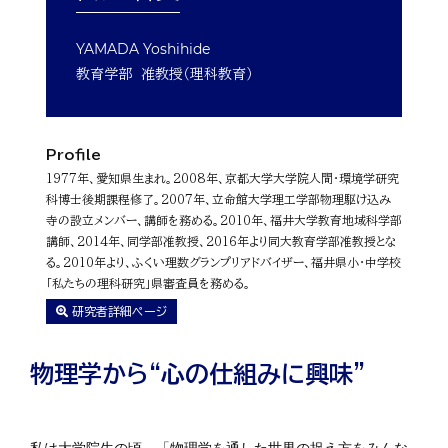
YAMADA Yoshihide
教育学部 准教授（理科教育）
Profile
1977年、愛知県生まれ。2008年、京都大学大学院人間・環境学研究
科博士後期課程修了。2007年、立命館大学理工学部物理駆け込み
寺の設立メンバー、講師を務める。2010年、福井大学教育地域科学部
講師、2014年、同学部准教授、2016年より同大教育学部准教授とな
る。2010年より、ふくい理数グランプリアドバイザー、福井県小・中学校
「私たちの理科研究」県審査員を務める。
研究者詳細ページ
物理学から“心の仕組みに興味”