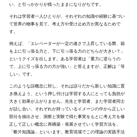
い、と引っかかりが残ったままになりがちです。
それは学習者一人ひとりが、それぞれの知識や経験に基づい
て世界の物事を見て、考え方や受け止め方が異なるためで
す。
例えば、「エレベーターが一定の速さで上昇している際、箱
を上に引っ張る力と、下に引っ張る力のどちらが大きい？」
というクイズを出します。ある学習者は「重力に逆らうの
で、上に引っ張る力の方が強い」と答えますが、正解は「等
しい」です。
このような誤概念に対し、それは誤りだから新しい知識に置
き換えよう、という押し付けは学習する人にとっても負担が
大きく効果が上がりません。先生と学習者、また学習者同士
が話し合い、それぞれが持っているイメージの中から正しい
部分を抽出させ、洞察と実験で得た事実をもとに考え方を修
正して正しい概念に再構築・発展させていく学習方法を、
「断片知識論」といいます。教育現場でこの理論の実践手法