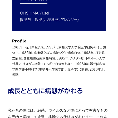
OHSHIMA Yusei
医学部 教授（小児科学、アレルギー）
Profile
1961年、石川県生まれ。1993年、京都大学大学院医学研究科博士課
修了。1985年、兵庫県立塚口病院などで臨床研修、1993年、福井県
立病院、国立療養所南京都病院、1995年、カナダ・モントリオール大学
付属ノートルダム病院アレルギー研究室を経て、1998年に福井医科大
学医学部小児科学（現福井大学医学部小児科学）に勤務。2010年より
現職。
成長とともに病態がかわる
私たちの体には、細菌、ウイルスなど体にとって有害なもの
を異物と認識して攻撃、排除する仕組みがあります。これを