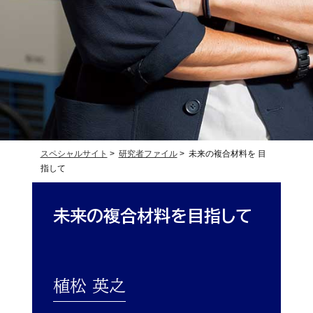
スペシャルサイト
>
研究者ファイル
> 未来の複合材料を 目
指して
未来の複合材料を
目指して
植松 英之