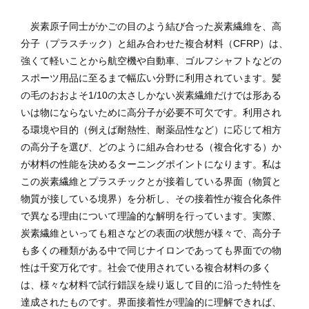
炭素原子同士がかごの目のよう結び合った炭素繊維を、高
分子（プラスチック）と組み合わせた複合材料（CFRP）は、
強くて軽いことから航空機や自動車、ゴルフシャフトなどの
スポーツ用品に至るまで幅広い分野に利用されています。髪
の毛のおおよそ1/10の太さしかない炭素繊維だけでは形ある
いは物にならないために高分子が必要不可欠です。利用され
る環境や目的（例えば耐熱性、耐薬品性など）に応じて相方
の高分子を選び、どのように組み合わせる（複合化する）か
が材料の性能を決めるターニングポイントになります。私は
この炭素繊維とプラスチックとが接着している界面（物質と
物質が接している境界）を分析し、その接着性が複合化条件
で異なる理由について理論的な解明を行っています。実際、
炭素繊維といっても粗さなどの表面の状態が様々で、高分子
も多くの種類がある中で同じナイロンであっても界面での物
性は千変万化です。社会で使用されている複合材料の多く
は、様々な材料で試行錯誤を繰り返して目的に沿った特性を
達成されたものです。界面接着性が理論的に理解できれば、