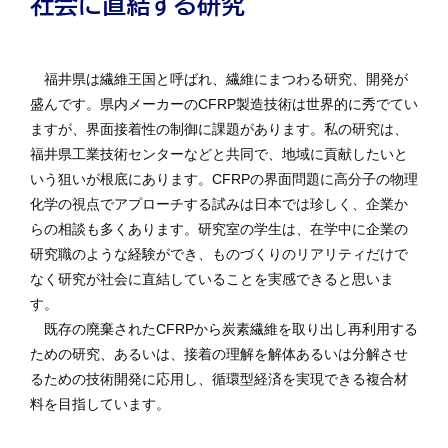
社会に直結する研究
福井県は繊維王国と呼ばれ、繊維にまつわる研究、開発が
盛んです。県内メーカーのCFRP製造技術は世界的に秀でてい
ますが、界面接着性の制御に課題があります。私の研究は、
福井県工業技術センターなどと共同で、地域に貢献したいと
いう狙いが根底にあります。CFRPの界面問題に高分子の物理
化学の視点でアプローチする試みは日本では珍しく、企業か
らの相談も多くあります。研究室の学生は、在学中に企業の
研究職のような経験ができ、ものづくりのリアリティだけで
なく研究が社会に直結していることを実感できると思いま
す。
既存の廃棄されたCFRPから炭素繊維を取り出し再利用する
ための研究、あるいは、接着の理解を解体あるいは分解させ
るための技術開発に応用し、循環型経済を実現できる複合材
料を目指しています。