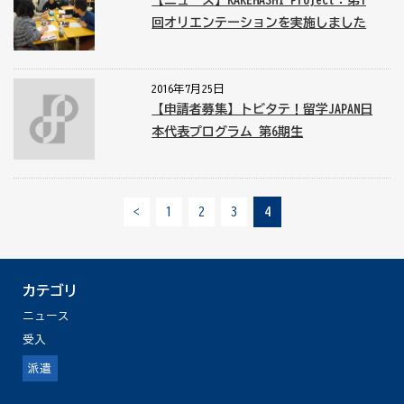
【ニュース】KAKEHASHI Project：第1
回オリエンテーションを実施しました
2016年7月25日
【申請者募集】トビタテ！留学JAPAN日
本代表プログラム 第6期生
<
1
2
3
4
カテゴリ
ニュース
受入
派遣