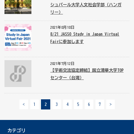
シュパール大学人文社会学部（ハンガ
リー）
2021年8月18日
8/21 JASSO Study in Japan Virtual
Fairに参加します
2021年7月12日
【学術交流協定締結】国立清華大学TOP
センター（台湾）
<
1
2
3
4
5
6
7
>
カテゴリ