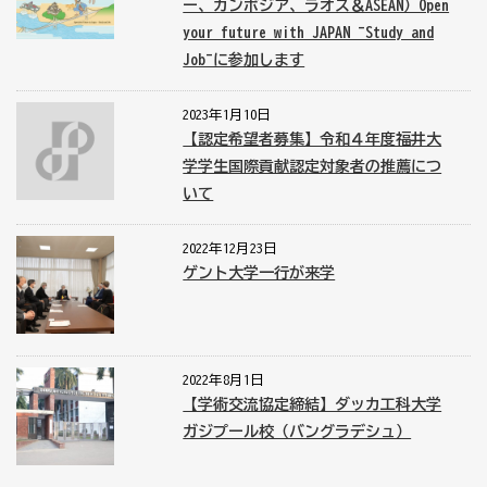
ー、カンボジア、ラオス＆ASEAN）Open
your future with JAPAN ~Study and
Job~に参加します
2023年1月10日
【認定希望者募集】令和４年度福井大
学学生国際貢献認定対象者の推薦につ
いて
2022年12月23日
ゲント大学一行が来学
2022年8月1日
【学術交流協定締結】ダッカ工科大学
ガジプール校（バングラデシュ）