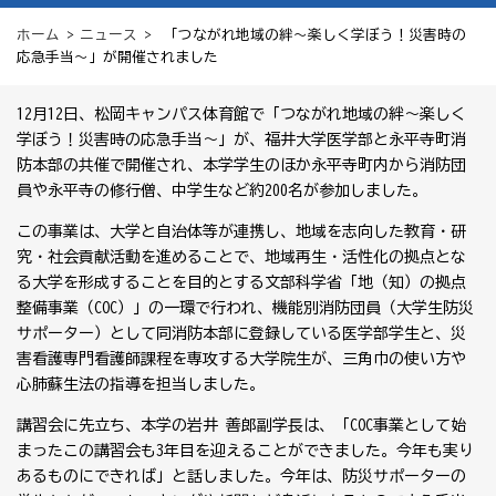
ホーム
>
ニュース
> 「つながれ地域の絆～楽しく学ぼう！災害時の
応急手当～」が開催されました
12月12日、松岡キャンパス体育館で「つながれ地域の絆～楽しく
学ぼう！災害時の応急手当～」が、福井大学医学部と永平寺町消
防本部の共催で開催され、本学学生のほか永平寺町内から消防団
員や永平寺の修行僧、中学生など約200名が参加しました。
この事業は、大学と自治体等が連携し、地域を志向した教育・研
究・社会貢献活動を進めることで、地域再生・活性化の拠点とな
る大学を形成することを目的とする文部科学省「地（知）の拠点
整備事業（COC）」の一環で行われ、機能別消防団員（大学生防災
サポーター）として同消防本部に登録している医学部学生と、災
害看護専門看護師課程を専攻する大学院生が、三角巾の使い方や
心肺蘇生法の指導を担当しました。
講習会に先立ち、本学の岩井 善郎副学長は、「COC事業として始
まったこの講習会も3年目を迎えることができました。今年も実り
あるものにできれば」と話しました。今年は、防災サポーターの