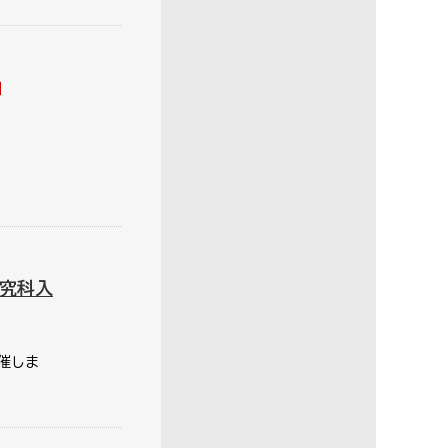
究科入
催しま