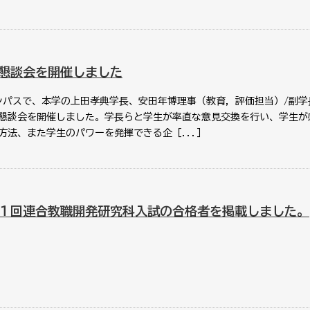
懇談会を開催しました
ャンパスで、本学の上田孝典学長、安田年博理事（教育，評価担当）/副学
る懇談会を開催しました。学長らと学生が率直な意見交換を行い、学生が
方法、また学生のパワーを発揮できる企［...］
１回連合教職開発研究科入試の合格者を掲載しました。