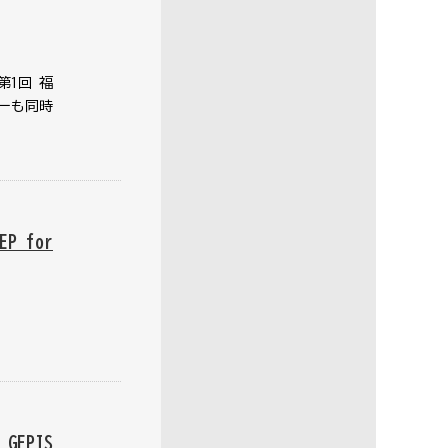
1回 福
ナーも同時
 for
EPIS