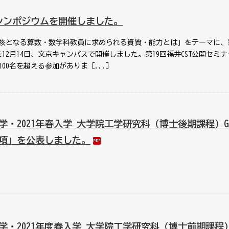
Tシンポジウムを開催しました。
核となる算数・数学科教員に求められる資質・能力とは」をテーマに、第
を12月14日、文京キャンパスで開催しました。第19回福井CST公開セミ
00名を超える参加がありま［...］
入学・2021年春入学 大学院工学研究科（博士後期課程）GEP
要項」を公表しました。
入学・2021年度春入学 大学院工学研究科（博士前期課程）G