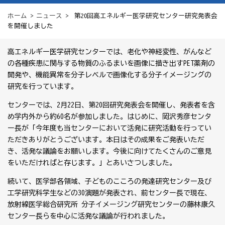
ホーム
>
ニュース
> 第20回高エネルギー医学研究センター研究発表会
を開催しました
高エネルギー医学研究センターでは、老化や神経変性、がんなど
の各種疾患に関与する物質のふるまいを画像に描き出すPET薬剤の
開発や、機能異常を分子レベルで画像化する分子イメージングの
研究を行っています。
センターでは、2月22日、第20回研究発表会を開催し、発表者を含
め学内外から約60名が参加しました。はじめに、岡沢秀彦センタ
ー長が「今年度も当センターにおいて活発に研究活動を行ってい
ただきありがとうございます。本日はその成果をご発表いただ
き、活発な議論をお願いします。今後に向けてたくさんのご意見
をいただければと存じます。」とあいさつしました。
続いて、医学部各領域、子どものこころの発達研究センター及び
工学研究科学生などの30演題が発表され、前センター長で現在、
放射線医学総合研究所 分子イメージング研究センターの藤林康久
センター長らを中心に活発な議論が行われました。