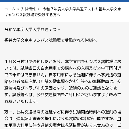
ホーム
>
入試情報
> 令和７年度大学入学共通テストを福井大学文京
キャンパス試験場で受験する方へ
令和７年度大学入学共通テスト
福井大学文京キャンパス試験場で受験される皆様へ
１月８日付けで通知したとおり、本学文京キャンパス試験場にお
いては、試験当日の自家用車での構内への入構及び本学正門付近
での乗降はできません。自家用車による送迎に伴う本学周辺の道
路及び近隣私有地（店舗の駐車場を含む）等への無断駐車は、交
通渋滞及びトラブルの原因となり、近隣の方のご迷惑となりま
す。試験場へは、公共交通機関をご利用くださいますよう改めて
お願いいたします。
万一、公共交通機関の遅延などに伴う試験開始時刻への遅刻の場
合は、遅延証明書等の提出により追試験の申請が可能ですが、
自
家用車の利用に伴う遅刻の場合は救済措置がありません
ので、ご