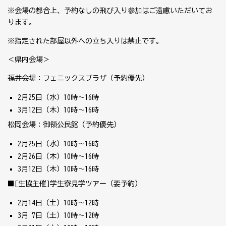
※会場の都合上、予約なしの飛び入り参加はご遠慮いただいてお
ります。
※指定された部屋以外への立ち入りは禁止です。
＜県内会場＞
福井会場：フェニックスプラザ（予約優先）
2月
25
日（水）
10
時～
16
時
3月
12
日（木）
10
時～
16
時
松岡会場：御領公民館（予約優先）
2月
25
日（水）
10
時～
16
時
2月
26
日（木）
10
時～
16
時
3月
12
日（木）
10
時～
16
時
■
[
生協主催
]
学生寮見学ツアー（要予約）
2月
14
日（土）
10
時～
12
時
3月
7
日（土）
10
時～
12
時