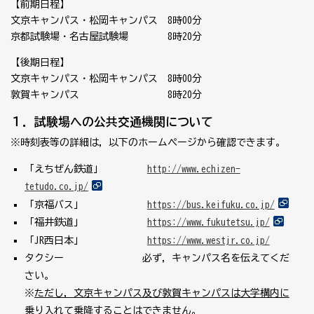
【前期日程】
文京キャンパス・松岡キャンパス 8時00分
京都試験場・名古屋試験場 8時20分
【後期日程】
文京キャンパス・松岡キャンパス 8時00分
敦賀キャンパス 8時20分
１．試験場への公共交通機関について
※時刻表等の詳細は，以下のホームページから確認できます。
「えちぜん鉄道」
http://www.echizen-
tetudo.co.jp/
「京福バス」
https://bus.keifuku.co.jp/
「福井鉄道」
https://www.fukutetsu.jp/
「JR西日本」
https://www.westjr.co.jp/
タクシー 必ず，キャンパス名を伝えてくだ
さい。
※
ただし，文京キャンパス及び敦賀キャンパスは大学構内に
乗り入れて乗降することはできません。