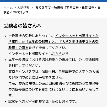
ホーム
>
入試情報
> 令和８年度一般選抜（前期日程・後期日程）受
験者へのお知らせ
受験者の皆さんへ
一般選抜の受験にあたっては，
インターネット出願サイトか
ら印刷した
「本学の受験票」
と，
「大学入学共通テストの受
験票」
の
両方
を必ず持参してください。
インターネット出願サイトは
こちら
から
本学一般選抜における各試験場への来場には，公共交通機関
を利用してください。
文京キャンパスでは，試験当日，自動車等での大学への入構
及び正門での乗降は一切できません。
また，交通渋滞防止のため周辺道路並びに近隣の商業施設等
での駐停車についても絶対に行わないようにお願いいたしま
す。
試験室への入室可能時間は下記のとおりです。