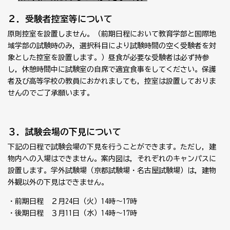
２．受験者控室等について
原則控室を設置しません。（前期日程において教育学部と国際地
域学部の試験時のみ，選択科目により試験時間の空く受験者を対
象とした控室を設置します。）昼食が必要な受験者は必ず持参
し，休憩時間中に試験室の自席で適宜食事をしてください。保護
者及び高等学校の教員におかれましても，控室は設置しておりま
せんのでご了承願います。
３．試験会場の下見について
下記の日程で試験会場の下見を行うことができます。ただし，建
物内への入場はできません。案内図は，それぞれのキャンパスに
設置します。学外試験場（京都試験場・名古屋試験場）は，建物
外観以外の下見はできません。
・前期日程 ２月24日（火）14時～17時
・後期日程 ３月11日（水）14時～17時