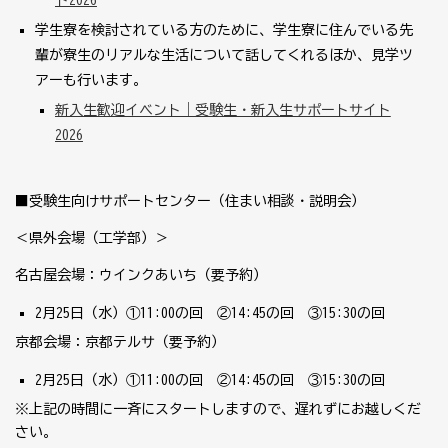
ト2026
学生寮を検討されている方のために、学生寮に住んでいる先
輩が寮生のリアルな生活について話してくれるほか、見学ツ
アーも行います。
新入生歓迎イベント｜受験生・新入生サポートサイト
2026
■受験生向けサポートセンター（住まい相談・説明会）
＜県外会場（工学部）＞
名古屋会場：ウインクあいち（要予約）
2月
25
日（水）①
11:00
の回 ②
14:45
の回 ③
15:30
の回
京都会場：京都テルサ（要予約）
2月
25
日（水）①
11:00
の回 ②
14:45
の回 ③
15:30
の回
※上記の時間に一斉にスタートしますので、遅れずにお越しくだ
さい。