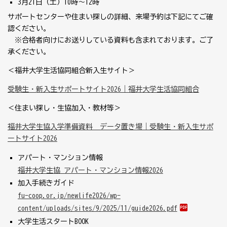
3月
21
日（土）
10
時～
12
時
サポートセンターや住まい探しの詳細、来場予約は下記にてご確
認ください。
※合格者向けにお送りしている資料も含まれております。ご了
承ください。
＜福井大学生活協同組合新入生サイト＞
受験生・新入生サポートサイト2026｜福井大学生活協同組合
＜住まい探し・生協加入・教材等＞
福井大学生協入学準備資料 データ置き場｜受験生・新入生サポ
ートサイト2026
アパート・マンション情報
福井大学生協 アパート・マンション情報2026
加入手続きガイド
fu-coop.or.jp/newlife2026/wp-
content/uploads/sites/9/2025/11/guide2026.pdf
大学生活スタート
BOOK