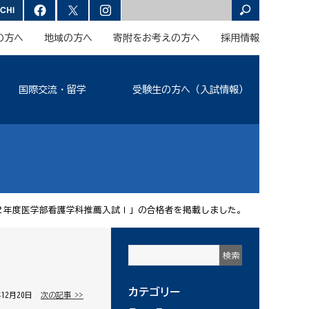
の方へ
地域の方へ
寄附をお考えの方へ
採用情報
国際交流・留学
受験生の方へ（入試情報）
２年度医学部看護学科推薦入試Ⅰ」の合格者を掲載しました。
カテゴリー
年12月20日 │
次の記事 >>