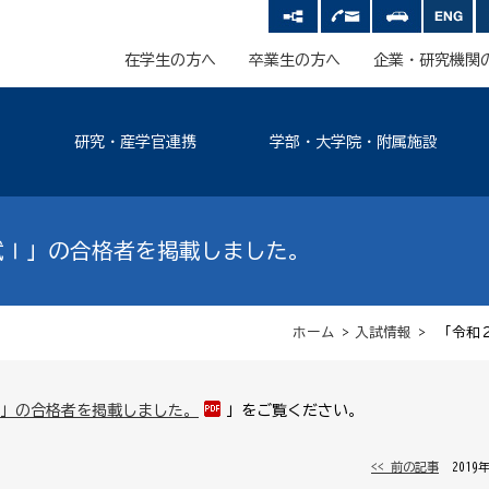
在学生の方へ
卒業生の方へ
企業・研究機関
研究・産学官連携
学部・大学院・附属施設
試Ⅰ」の合格者を掲載しました。
ホーム
>
入試情報
> 「令和
」の合格者を掲載しました。
」をご覧ください。
<< 前の記事
│ 2019