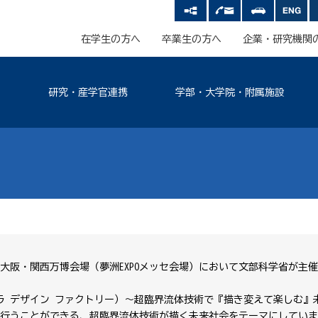
在学生の方へ
卒業生の方へ
企業・研究機関
研究・産学官連携
学部・大学院・附属施設
）、大阪・関西万博会場（夢洲EXPOメッセ会場）において文部科学省が主
RY（フクミラ デザイン ファクトリー）～超臨界流体技術で『描き変えて楽し
行うことができる、超臨界流体技術が描く未来社会をテーマにしていま