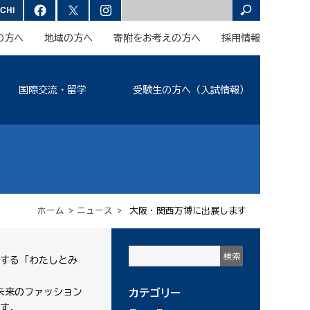
の方へ
地域の方へ
寄附をお考えの方へ
採用情報
国際交流・留学
受験生の方へ（入試情報）
ホーム
>
ニュース
> 大阪・関西万博に出展します
催する「わたしとみ
む』未来のファッション
カテゴリー
す。