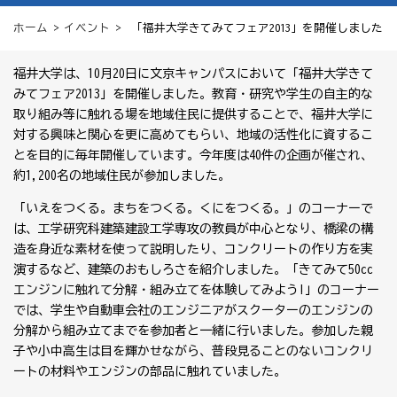
ホーム
>
イベント
> 「福井大学きてみてフェア2013」を開催しました
福井大学は、10月20日に文京キャンパスにおいて「福井大学きて
みてフェア2013」を開催しました。教育・研究や学生の自主的な
取り組み等に触れる場を地域住民に提供することで、福井大学に
対する興味と関心を更に高めてもらい、地域の活性化に資するこ
とを目的に毎年開催しています。今年度は40件の企画が催され、
約1,200名の地域住民が参加しました。
「いえをつくる。まちをつくる。くにをつくる。」のコーナーで
は、工学研究科建築建設工学専攻の教員が中心となり、橋梁の構
造を身近な素材を使って説明したり、コンクリートの作り方を実
演するなど、建築のおもしろさを紹介しました。「きてみて50cc
エンジンに触れて分解・組み立てを体験してみよう!」のコーナー
では、学生や自動車会社のエンジニアがスクーターのエンジンの
分解から組み立てまでを参加者と一緒に行いました。参加した親
子や小中高生は目を輝かせながら、普段見ることのないコンクリ
ートの材料やエンジンの部品に触れていました。