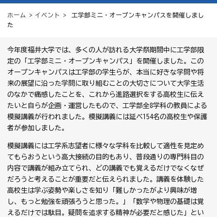
ホーム
>
イベント
> 工学部ミニ・オープンキャンパスを開催しまし
た
今年度福井大学では、多くの人が訪れる大学祭期間中に工学部限
定の「工学部ミニ・オープンキャンパス」を開催しました。この
オープンキャンパスは工学部の学生らが、本当に好きな学問や将
来の展望に沿った学問に取り組むことの大切さについて大学生活
のなかで痛感したことを、これから進路選択をする高校生に伝え
たいと自らが企画・運営したもので、工学部全8学科の教員による
模擬講義が行われました。模擬講義には延べ154名の高校生や保護
者が参加しました。
模擬講義には工学系志望者に様々な学科を比較して適性を見定め
てもらおうという高大接続の目的もあり、普段通りの専門科目の
内容で講義が組み立てられ、どの講義でも覚えるだけでなくなぜ
だろうと考えることが重要だと伝えられました。講義を体験した
高校生は学ぶ姿勢や楽しさを知り「難しかったがより興味が増
し、もっと勉強を頑張ろうと思った。」「数学や物理の基礎は覚
えるだけでは駄目。疑問を追求する精神が必要だと感じた」とい