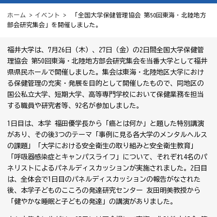
ホーム
>
イベント
> 「全国大学保健管理協会 第50回東海・北陸地方
部会研究集会」を開催しました。
福井大学は、7月26日（木）、27日（金）の2日間全国大学保健管
理協会 第50回東海・北陸地方部会研究集会を当番大学として福井
県県民ホールで開催しました。集会は東海・北陸地区大学におけ
る保健管理の充実・発展を目的として開催したもので、同地区の
国公私立大学、短期大学、高等専門学校において保健業務を担当
する職員や研究者等、92名が参加しました。
1日目は、本学 福田優学長から「癌とは何か」と題した特別講演
があり、その後3つのテーマ「事例に見る各大学のメンタルヘルス
の課題」「大学における安全衛生の取り組みと安全衛生教育」
「呼吸器感染症とキャンパスライフ」について、それぞれ4名のパ
ネリストによるパネルディスカッションが実施されました。2日目
は、全体会で1日目のパネルディスカッションの報告がなされた
後、本学子どものこころの発達研究センター 友田明美教授から
「健やかな睡眠と子どもの発達」の講演がありました。