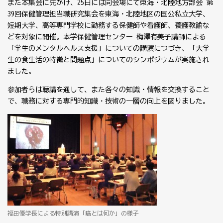
また本集会に先がけ、25日には同会場にて東海・北陸地方部会 第
39回保健管理担当職研究集会を東海・北陸地区の国公私立大学、
短期大学、高等専門学校に勤務する保健師や看護師、養護教諭な
どを対象に開催。本学保健管理センター 梅澤有美子講師による
「学生のメンタルヘルス支援」についての講演につづき、「大学
生の食生活の特徴と問題点」についてのシンポジウムが実施され
ました。
参加者らは聴講を通して、また各々の知識・情報を交換すること
で、職務に対する専門的知識・技術の一層の向上を図りました。
福田優学長による特別講演「癌とは何か」の様子