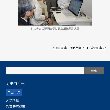
システムの説明を受ける上川総務副大臣
<< 前の記事
│ 2014年8月21日 │
次の記事 >>
カテゴリー
ニュース
入試情報
教育研究成果