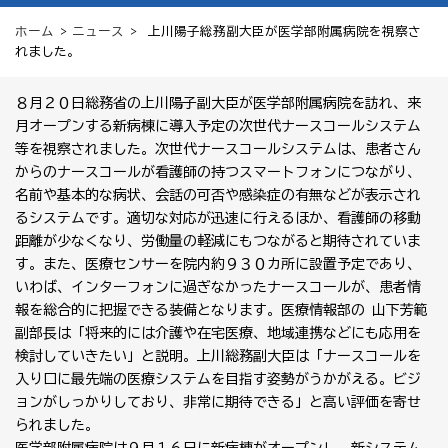
ホーム
>
ニュース
> 上川陽子総務副大臣が医学部附属病院を視察さ
れました。
８月２０日総務省の上川陽子副大臣が医学部附属病院を訪れ、来
月オープンする新病棟に導入予定の次世代ナースコールシステム
等を視察されました。次世代ナースコールシステムは、患者さん
からのナースコールが看護師の持つスマートフォンにつながり、
名前や基本的な病状、会話の可否や感染症の有無などが表示され
るシステムです。適切な対応が迅速に行えるほか、看護師の移動
距離が少なくなり、労働量の軽減にもつながると期待されていま
す。また、医療センサーを院内約９３０カ所に設置予定であり、
いわば、インターフォンに過ぎなかったナースコールが、患者情
報を総合的に把握できる装備となります。医療情報部の 山下芳範
副部長は「将来的には介護や在宅医療、地域連携などにも応用を
検討していきたい」と説明。上川総務副大臣は「ナースコールを
入り口に最先端の医療システムを目指す姿勢がうかがえる。ビジ
ョンがしっかりしており、非常に期待できる」と高い評価を寄せ
られました。