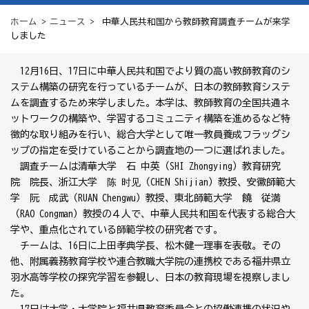
ホーム
>
ニュース
> 中華人民共和国から教師教育調査チームが来学
しました
12月16日、17日に中華人民共和国でより質の高い教師教育のシ
ステム構築の研究を行っているチームが、日本の教師教育システ
ムを調査するため来学しました。本学は、教師教育の全国共通ネ
ットワークの構築や、学習するコミュニティ構築を進めるなど特
徴的な取り組みを行い、総合大学として唯一教員養成フラッグシ
ップの指定を受けていることから調査地の一つに選ばれました。
調査チームは清華大学 石 中英（SHI Zhongying）教育研究
院 院長、浙江大学 陈 时见（CHEN Shijian）教授、安徽師範大
学 阮 成武（RUAN Chengwu）教授、東北師範大学 饒 従満
（RAO Congman）教授の４人で、中華人民共和国を代表する総合大
学や、重点化されている師範学校の研究者です。
チームは、16日に上田孝典学長、松木健一理事を表敬。その
他、附属義務教育学校や連合教職大学院の連携校である福井県立
羽水高等学校の探究学習を参観し、日本の教育現場を視察しまし
た。