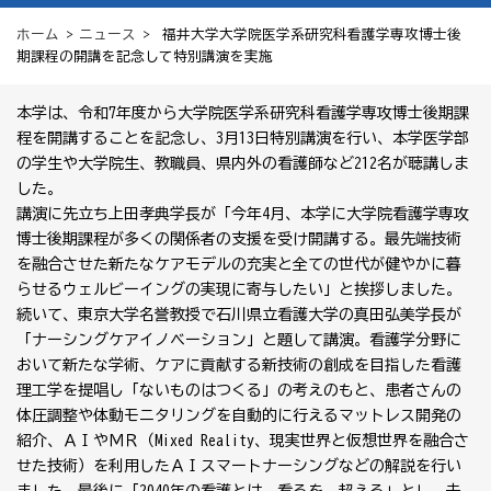
ホーム
>
ニュース
> 福井大学大学院医学系研究科看護学専攻博士後
期課程の開講を記念して特別講演を実施
本学は、令和7年度から大学院医学系研究科看護学専攻博士後期課
程を開講することを記念し、3月13日特別講演を行い、本学医学部
の学生や大学院生、教職員、県内外の看護師など212名が聴講しま
した。
講演に先立ち上田孝典学長が「今年4月、本学に大学院看護学専攻
博士後期課程が多くの関係者の支援を受け開講する。最先端技術
を融合させた新たなケアモデルの充実と全ての世代が健やかに暮
らせるウェルビーイングの実現に寄与したい」と挨拶しました。
続いて、東京大学名誉教授で石川県立看護大学の真田弘美学長が
「ナーシングケアイノベーション」と題して講演。看護学分野に
おいて新たな学術、ケアに貢献する新技術の創成を目指した看護
理工学を提唱し「ないものはつくる」の考えのもと、患者さんの
体圧調整や体動モニタリングを自動的に行えるマットレス開発の
紹介、ＡＩやＭＲ（Mixed Reality、現実世界と仮想世界を融合さ
せた技術）を利用したＡＩスマートナーシングなどの解説を行い