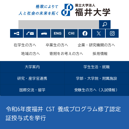
在学生の方へ
卒業生の方へ
企業・研究機関の方へ
地域の方へ
寄附をお考えの方へ
採用情報
大学案内
学生生活・就職
研究・産学官連携
学部・大学院・附属施設
国際交流・留学
受験生の方へ（入試情報）
令和6年度福井 CST 養成プログラム修了認定
証授与式を挙行