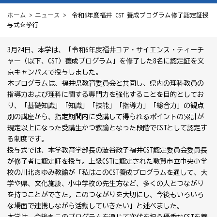
ホーム
>
ニュース
> 令和6年度福井 CST 養成プログラム修了認定証授
与式を挙行
3月24日、本学は、「令和6年度福井コア・サイエンス・ティーチ
ャー（以下、CST）養成プログラム」を修了した8名に認定証を文
京キャンパスで授与しました。
本プログラムは、福井県教育委員会と共同し、県内の理科教員の
指導力および理科に関する専門力を強化することを目的としてお
り、「基礎知識」「知識」「技能」「指導力」「総合力」の観点
別の講座から、指定期間内に受講して得られるポイントの累計が
規定以上になった受講生かつ教諭となった段階でCSTとして認定す
る制度です。
授与式では、本学教育学部長の澁谷政子福井CST認定委員会委員長
が修了者に認定証を授与。上級CSTに認定された敦賀市立中央小学
校の川北あゆみ教諭が「私はこのCST養成プログラムを通して、大
学や県、文化施設、小中学校の先生方など、多くの人とつながり
を持つことができた。このつながりを大切にし、今後もいろいろ
な場面で連携しながら活動していきたい」と述べました。