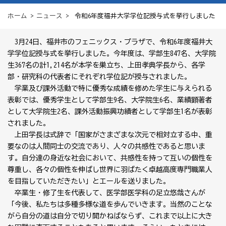
ホーム
>
ニュース
> 令和6年度福井大学学位記授与式を挙行しました
3月24日、福井市のフェニックス・プラザで、令和6年度福井大
学学位記授与式を挙行しました。今年度は、学部生847名、大学院
生367名の計1,214名が本学を巣立ち、上田孝典学長から、各学
部・研究科の代表者にそれぞれ学位記が授与されました。
学業及び課外活動で特に優秀な成績を修めた学生に与えられる
表彰では、優秀学生として学部生9名、大学院生6名、業績顕著者
として大学院生2名、課外活動振興功績者として学部生1名が表彰
されました。
上田学長は式辞で「国家がさまざまな次元で相対立する中、重
要なのは人間同士の交流であり、人々の共感性であると思いま
す。自分達の身近な社会において、共感性を持って互いの個性を
尊重し、各々の個性を伸ばし世界に羽ばたく卓越高度専門職業人
を目指していただきたい」とエールを送りました。
卒業生・修了生を代表して、医学部医学科の足立悠哉さんが
「今後、私たちは多種多様な道を歩んでいきます。当然のことな
がら自分の道は自分で切り開かねばならず、これまで以上に大き