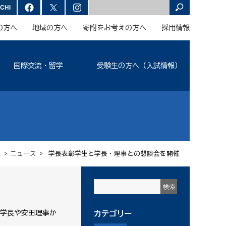
の方へ
地域の方へ
寄附をお考えの方へ
採用情報
国際交流・留学
受験生の方へ（入試情報）
ム
>
ニュース
> 学長表彰学生と学長・理事との懇談会を開催
学長や安田理事か
カテゴリー