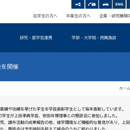
在学生の方へ
卒業生の方へ
企業・研究機関
研究・産学官連携
学部・大学院・附属施設
会を開催
ホー
業績や功績を挙げた学生を学長表彰学生として毎年表彰しています。
定の学生が上田孝典学長、安田年博理事との懇談会に参加しました。
究、課外活動の成果報告の他、修学環境など積極的な意見があり、上田
た。懇談会は予定時刻を超えて盛会のうちに終わりました。