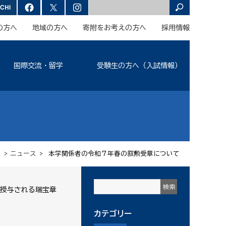
の方へ
地域の方へ
寄附をお考えの方へ
採用情報
国際交流・留学
受験生の方へ（入試情報）
ム
>
ニュース
> 本学関係者の令和７年春の叙勲受章について
授与される瑞宝章
カテゴリー