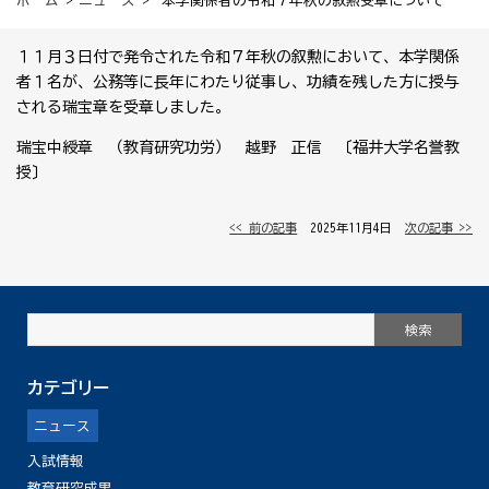
ホーム
>
ニュース
> 本学関係者の令和７年秋の叙勲受章について
１１月３日付で発令された令和７年秋の叙勲において、本学関係
者１名が、公務等に長年にわたり従事し、功績を残した方に授与
される瑞宝章を受章しました。
瑞宝中綬章 （教育研究功労） 越野 正信 〔福井大学名誉教
授〕
<< 前の記事
│ 2025年11月4日 │
次の記事 >>
カテゴリー
ニュース
入試情報
教育研究成果