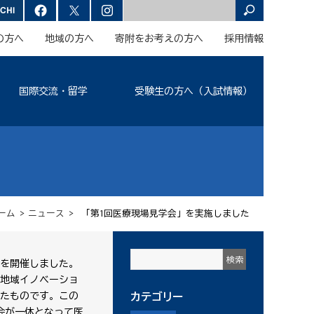
の方へ
地域の方へ
寄附をお考えの方へ
採用情報
国際交流・留学
受験生の方へ（入試情報）
ーム
>
ニュース
> 「第1回医療現場見学会」を実施しました
を開催しました。
地域イノベーショ
たものです。この
カテゴリー
会が一体となって医