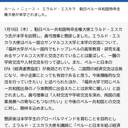
ホーム
>
ニュース
> エラルド・エスカラ 駐日ペルー共和国特命全
権大使が来学されました。
1月10日（木）、駐日ペルー共和国特命全権大使エラルド・エスカ
ラ氏が本学を訪問し、眞弓理事と懇談しました。エラルド・エス
カラ大使はペルー国立サンマルコス大学と本学の交流について、
「福井大学がペルー国内でもトップレベルの高等教育・研究を進
めるサンマルコス大学と交流されていることは喜ばしく、一層の
学術交流や人材交流を行って欲しい。また、ペルーと日本の
EPA（経済連携協定）が発効されてから、二国間の経済交流は活発
になり、中小企業にとっても有効であると思う。今後積極的な交
流を行っていきたい」と述べられたほか、「福井大学で同じペル
ー共和国出身のノラ准教授に出会えたことは非常に嬉しい」と話
されました。眞弓理事は「人材交流や学術交流を深め、両国の産
業発展への寄与にもつなげたい」と今後のペルー共和国との交流
に対し、期待を込めました。
懇談後は本学学生のグローバルマインドを育むことを目的とし
て、エラルド・エスカラ大使を講師に「ペルーと日本を結ぶ経済