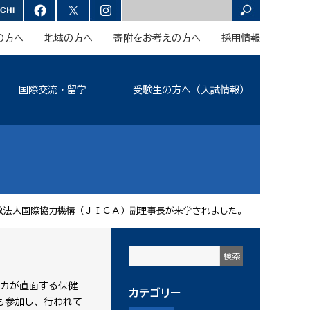
の方へ
地域の方へ
寄附をお考えの方へ
採用情報
国際交流・留学
受験生の方へ（入試情報）
政法人国際協力機構（ＪＩＣＡ）副理事長が来学されました。
リカが直面する保健
カテゴリー
も参加し、行われて