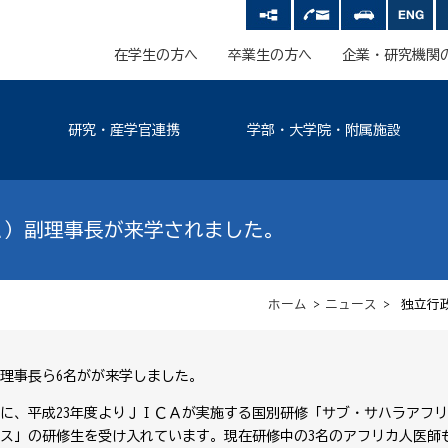
在学生の方へ
卒業生の方へ
企業・研究機関
研究・産学官連携
学部・大学院・附属施設
Ａ）副理事長が来学されました。
ホーム
>
ニュース
> 独立行
副理事長ら6名がが来学しました。
に、平成23年度よりＪＩＣＡが実施する国別研修「サブ・サハラアフ
ス」の研修生を受け入れています。現在研修中の3名のアフリカ人医師